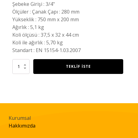
Şebeke Girişi : 3/4"
Ölçüler : Çanak Çapı : 280 mm
Yükseklik : 750 mm x 200 mm
Ağırlık : 5,1 kg
Koli ölçüsü : 37,5 x 32 x 44 cm
Koli ile ağırlık : 5,70 kg
Standart : EN 15154-1.03.2007
Gim
TEKLIF İSTE
183
Vücut
Duşu
quantity
Kurumsal
Hakkımızda