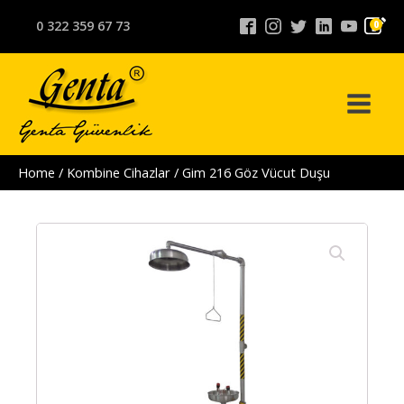
0 322 359 67 73
0
Home
/
Kombine Cihazlar
/ Gim 216 Göz Vücut Duşu