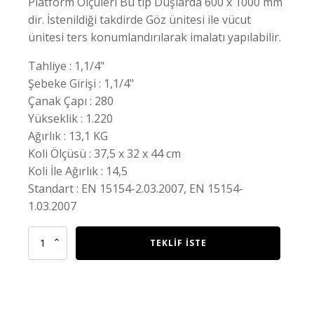
Platform Ölçüleri Bu tip Duşlarda 600 x 1000 mm
dir. İstenildiği takdirde Göz ünitesi ile vücut
ünitesi ters konumlandırılarak imalatı yapılabilir.
Tahliye : 1,1/4"
Şebeke Girişi : 1,1/4"
Çanak Çapı : 280
Yükseklik : 1.220
Ağırlık : 13,1 KG
Koli Ölçüsü : 37,5 x 32 x 44 cm
Koli İle Ağırlık : 14,5
Standart : EN 15154-2.03.2007, EN 15154-
1.03.2007
Gim
TEKLIF İSTE
216
Göz
Vücut
Duşu
quantity