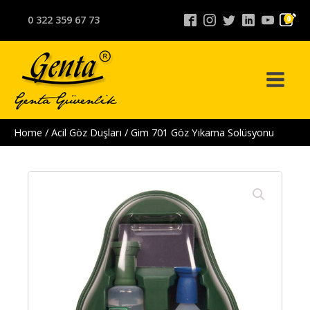
0 322 359 67 73
0
Home
/
Acil Göz Duşları
/ Gim 701 Göz Yıkama Solüsyonu