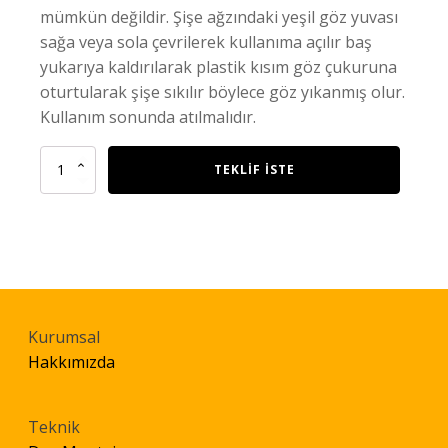
mümkün değildir. Şişe ağzındaki yeşil göz yuvası
sağa veya sola çevrilerek kullanıma açılır baş
yukarıya kaldırılarak plastik kısım göz çukuruna
oturtularak şişe sıkılır böylece göz yıkanmış olur.
Kullanım sonunda atılmalıdır.
Gim
TEKLIF İSTE
701
Göz
Yıkama
Solüsyonu
quantity
Kurumsal
Hakkımızda
Teknik